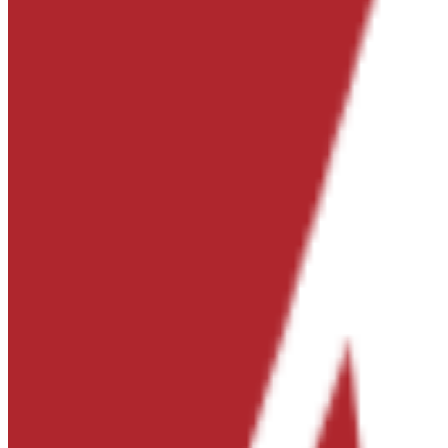
Эпизодов: 10
Приёмная семья Беллы использует её в своих целях — ради дене
нужны деньги на операцию матери. Внезапно тот, кто должен б
Смотреть в приложении