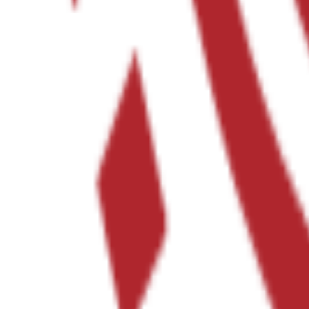
г и положения в обществе сестра и отец готовы продавать её тел
ыл воспользоваться ею на одну ночь, меняет правила игры.