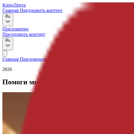
КиноЛента
Главная
Предложить контент
Ru
Приложение
Предложить контент
Ru
Главная
Приложение
2026
Помоги мне, доктор