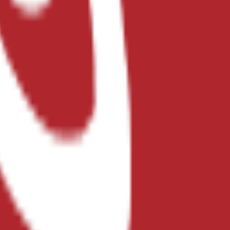
о. Несчастная девушка не может им отказать, ведь ей очень